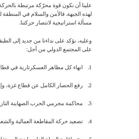
علينا أن نكون قوة محرّكة مرتبطة بالحركة
لهذه الجبهة. فالأمن والسلام في المنطقة 
مسألة استراتيجية لانتصار حركتنا.
وعليه، نؤكد على نداءنا من جديد إلى الطبقة
على المجتمع الدولي من أجل:
1. انهاء كل مظاهر العسكرتارية في قطاع غزة والانسحاب الكامل لجيش الاحتلال.
2. رفع الحصار الكامل عن قطاع غزة، وإعادة إعمار ما دمّره الاحتلال.
3. محاكمة مجرمي الحرب الصهاينة النازيين ومن يدعمهم في المحاكم الدولية والشعبية.
4. تصعيد حركة المقاطعة العمالية والشعبية حتى إنهاء الاحتلال وتفكيك نظام الاستعمار والفصل العنصري.