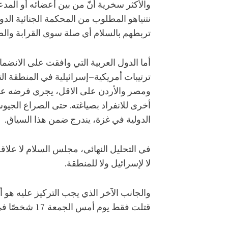
نتنياهو المطلوب من المحكمة الجنائية ال
تربطهم بالسلام أي صلة سوى القرابة والصد
أما الدول العربية التي وافقت على الا
ترتيبات أمريكية–إسرائيلية في المنطقة ال
ومصر والأردن على الاقل، يجري فرضه على
أخرى للانفراد بصياغته. حتى الصراع الجيو
الدولية في غزة، يندرج ضمن هذا السياق.
في التحليل النهائي، مجلس السلام لا علاقة ل
لا لإسرائيل ولا للمنطقة.
والجانب الآخر الذي يجب التركيز عليه هو أ
قتلت فقط يوم أمس الجمعة 17 شخصًا في غزة. إنّ المهمة الأساسية اليوم هي عدم السماح بضياع البوصلة تجاه القضية الفلسطينية.