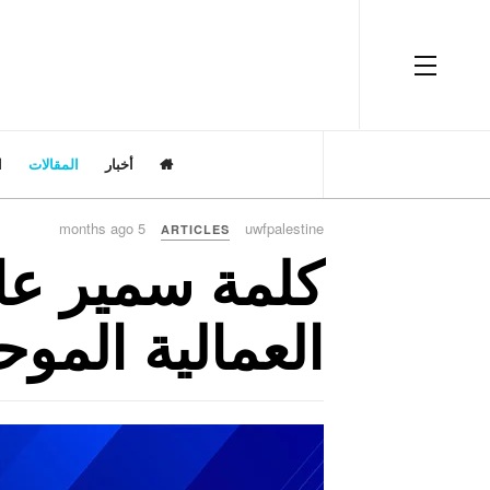
OFF CANVAS
أخبار
المقالات
ا
5 months ago
uwfpalestine
ARTICLES
كلمة سمير عاد
العمالية المو