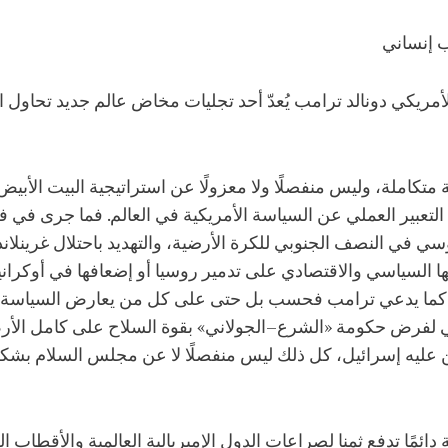
ب إنساني
ريكي دونالد ترامب يُعدّ أحد تجليات مخاض عالم جديد تحاول ا
كاملة، وليس منفصلًا ولا معزولًا عن استراتيجية البيت الأبيض، 
 التعبير العملي عن السياسة الأمريكية في العالم. فما جرى في 
ي في النصف الجنوبي للكرة الأرضية، والتهديد باحتلال غرينلاند
ها السياسي والاقتصادي على تدمير روسيا أو إضعافها في أوكرا
كما يدعي ترامب فحسب بل حتى على كل من يعارض السياسة الأم
عي لفرض حكومة «الشرع–الجولاني» بقوة السلاح على كامل الأ
 عليه إسرائيل، كل ذلك ليس منفصلًا لا عن مجلس السلام بشك
مًا تدفع ثمنا لصراعات الدول الإمبريالية العالمية والأقطاب الر