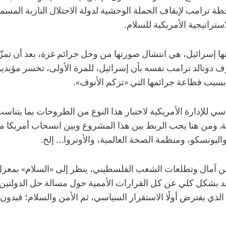
رامب لإيقاف الحملة الوحشية لدولة الاحتلال النازية المسماة 
تراتيجية الأمريكية للسلام.
ا إسرائيل، هي انتشال صورتها من وحل جرائم غزة، بعد أن تمزّقت
رف دونالد ترامب نفسه بأن إسرائيل، للمرة الأولى، تخسر مؤيد
 بسبب فظاعة جرائمها التي «تزكم الأنوف».
لإدارة الأمريكية لاختبار هذا النوع من الطروحات بما يتناسب م
ليونسكو، ومنظمة الصحة العالمية، والأونروا… إلخ.
ا عن آمال وتطلعات الشعب الفلسطيني، ينظر إلى «السلام» بمع
د بشكل كلي عن كل القرارات الأممية حول مسالة حل الدولتين،
لذي يفترض أولًا الاستقرار السياسي، ثم الأمن والسلام؛ فبدون 