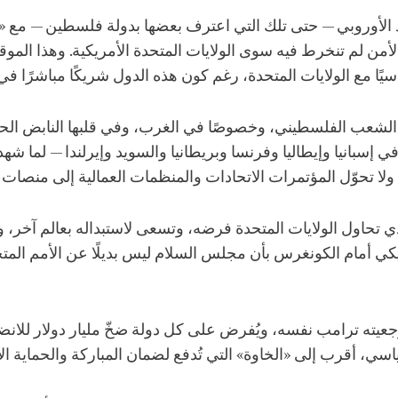
تحاد الأوروبي — حتى تلك التي اعترف بعضها بدولة فلسطين — مع
ن لم تنخرط فيه سوى الولايات المتحدة الأمريكية. وهذا المو
 مع الولايات المتحدة، رغم كون هذه الدول شريكًا مباشرًا في
مع الشعب الفلسطيني، وخصوصًا في الغرب، وفي قلبها النابض الحر
 في إسبانيا وإيطاليا وفرنسا وبريطانيا والسويد وإيرلندا — لما 
 ولا تحوّل المؤتمرات الاتحادات والمنظمات العمالية إلى منصات
الذي تحاول الولايات المتحدة فرضه، وتسعى لاستبداله بعالم آخر، 
كي أمام الكونغرس بأن مجلس السلام ليس بديلًا عن الأمم المت
 ترامب نفسه، ويُفرض على كل دولة ضخّ مليار دولار للانضمام
سياسي، أقرب إلى «الخاوة» التي تُدفع لضمان المباركة والحماية ال