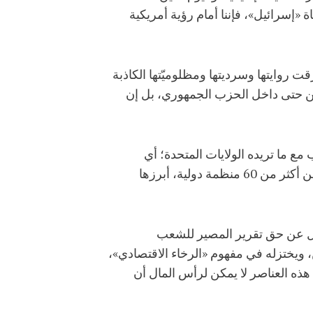
«إسرائيل»، فإننا أمام رؤية أمريكية
 روايتها وسرديتها ومظلوميّتها الكاذبة
ين حتى داخل الحزب الجمهوري، بل إن
ع ما تريده الولايات المتحدة؛ أي
محاولة لبناء بديل أممي جديد بقيادة أمريكية. ومن هنا يجب الربط بين هذا المشروع وبين انسحاب أمريكا من أكثر من 60 منظمة دولية، أبرزها
زل عن حق تقرير المصير للشعب
 ويختزله في مفهوم «الرخاء الاقتصادي»،
هذه العناصر لا يمكن لرأس المال أن