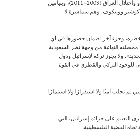
والأكثر سخرية أنّ من بين أعضائه أو المدعوين إليه مجرمي حرب، مثل توني بلير، المتهم بفبركة الأدلة لغزو واحتلال العراق (2003–2011)، وبنيامين
ل كوشنر وويتكوف، وهم سماسرة لا
 خطره، وجزء آخر لضمان حضورها في أي
ي محصلته النهائية من وجهة نظر السعودية
يد»، ولا يجوز تركه لإسرائيل ودول
لى للوجود التركي والقطري في القوة
لم تجلب أمنًا ولا استقرارًا ولا استثمارًا
جرى التعتيم على جرائم إسرائيل، التي